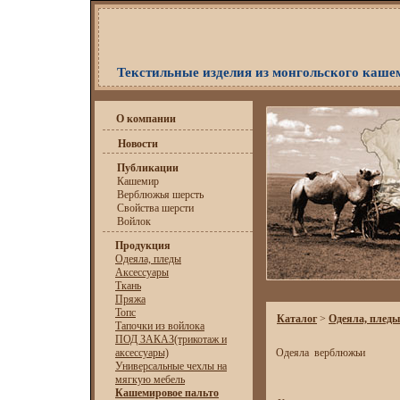
Текстильные изделия из монгольского каше
О компании
Новости
Публикации
Кашемир
Верблюжья шерсть
Свойства шерсти
Войлок
Продукция
Одеяла, пледы
Аксессуары
Ткань
Пряжа
Топс
Каталог
>
Одеяла, пледы
Тапочки из войлока
ПОД ЗАКАЗ(трикотаж и
аксессуары)
Одеяла верблюжьи
Универсальные чехлы на
мягкую мебель
Кашемировое пальто