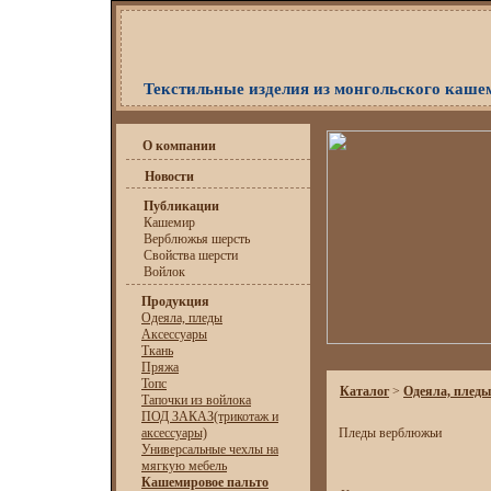
Текстильные изделия из монгольского каше
О компании
Новости
Публикации
Кашемир
Верблюжья шерсть
Свойства шерсти
Войлок
Продукция
Одеяла, пледы
Аксессуары
Ткань
Пряжа
Топс
Каталог
>
Одеяла, пледы
Тапочки из войлока
ПОД ЗАКАЗ(трикотаж и
аксессуары)
Пледы верблюжьи
Универсальные чехлы на
мягкую мебель
Кашемировое пальто