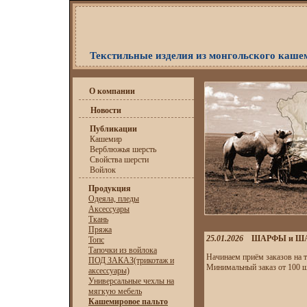
Текстильные изделия из монгольского каше
О компании
Новости
Публикации
Кашемир
Верблюжья шерсть
Свойства шерсти
Войлок
Продукция
Одеяла, пледы
Аксессуары
Ткань
Пряжа
25.01.2026
ШАРФЫ и ШАЛИ
Топс
Тапочки из войлока
Начинаем приём заказов на 
ПОД ЗАКАЗ(трикотаж и
Минимальный заказ от 100 ш
аксессуары)
Универсальные чехлы на
мягкую мебель
Кашемировое пальто