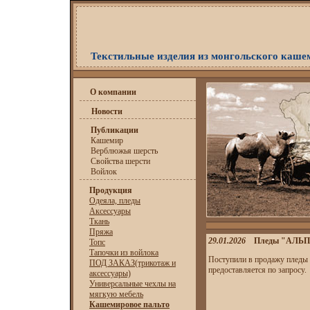
Текстильные изделия из монгольского каше
О компании
Новости
Публикации
Кашемир
Верблюжья шерсть
Свойства шерсти
Войлок
Продукция
Одеяла, пледы
Аксессуары
Ткань
Пряжа
29.01.2026
Пледы "АЛЬП
Топс
Тапочки из войлока
Поступили в продажу пледы
ПОД ЗАКАЗ(трикотаж и
предоставляется по запросу.
аксессуары)
Универсальные чехлы на
мягкую мебель
Кашемировое пальто