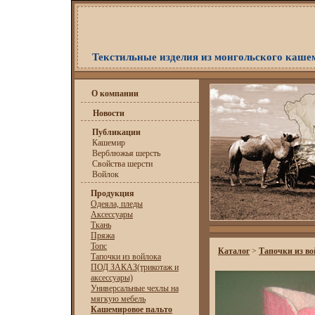
Текстильные изделия из монгольского каше
О компании
Новости
Публикации
Кашемир
Верблюжья шерсть
Свойства шерсти
Войлок
Продукция
Одеяла, пледы
Аксессуары
Ткань
Пряжа
Топс
Каталог
>
Тапочки из в
Тапочки из войлока
ПОД ЗАКАЗ(трикотаж и
аксессуары)
Универсальные чехлы на
мягкую мебель
Кашемировое пальто