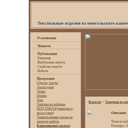
Текстильные изделия из монгольского каше
О компании
Новости
Публикации
Кашемир
Верблюжья шерсть
Свойства шерсти
Войлок
Продукция
Одеяла, пледы
Аксессуары
Ткань
Пряжа
Топс
Каталог
>
Тапочки из в
Тапочки из войлока
ПОД ЗАКАЗ(трикотаж и
аксессуары)
Описание
Универсальные чехлы на
мягкую мебель
Чуни из вой
Кашемировое пальто
Размеры: с