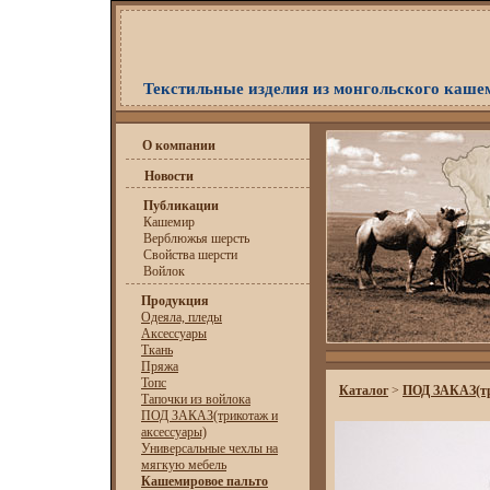
Текстильные изделия из монгольского каше
О компании
Новости
Публикации
Кашемир
Верблюжья шерсть
Свойства шерсти
Войлок
Продукция
Одеяла, пледы
Аксессуары
Ткань
Пряжа
Топс
Каталог
>
ПОД ЗАКАЗ(тр
Тапочки из войлока
ПОД ЗАКАЗ(трикотаж и
аксессуары)
Универсальные чехлы на
мягкую мебель
Кашемировое пальто