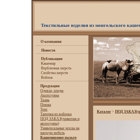
Текстильные изделия из монгольского каше
О компании
Новости
Публикации
Кашемир
Верблюжья шерсть
Свойства шерсти
Войлок
Продукция
Одеяла, пледы
Аксессуары
Ткань
Пряжа
Топс
Каталог
>
ПОД ЗАКАЗ(тр
Тапочки из войлока
ПОД ЗАКАЗ(трикотаж и
аксессуары)
Универсальные чехлы на
мягкую мебель
Кашемировое пальто