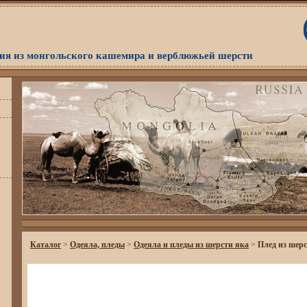
я из монгольского кашемира и верблюжьей шерсти
Каталог
>
Одеяла, пледы
>
Одеяла и пледы из шерсти яка
>
Плед из шерс