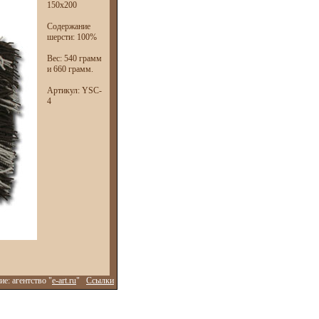
150х200
Содержание
шерсти: 100%
Вес: 540 грамм
и 660 грамм.
Артикул: YSC-
4
е: агентство "
e-art.ru
"
Ссылки