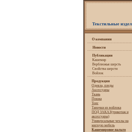
Текстильные издели
О компании
Новости
Публикации
Кашемир
Верблюжья шерсть
Свойства шерсти
Войлок
Продукция
Одеяла, пледы
Аксессуары
Ткань
Пряжа
Топс
Тапочки из войлока
ПОД ЗАКАЗ(трикотаж и
аксессуары)
Универсальные чехлы на
мягкую мебель
Кашемировое пальто