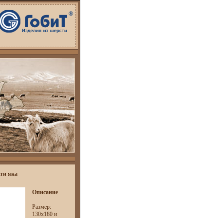
ти яка
Описание
Размер:
130х180 и