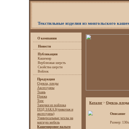
Текстильные изделия из монгольского каше
О компании
Новости
Публикации
Кашемир
Верблюжья шерсть
Свойства шерсти
Войлок
Продукция
Одеяла, пледы
Аксессуары
Ткань
Пряжа
Топс
Каталог
>
Одеяла, пледы
Тапочки из войлока
ПОД ЗАКАЗ(трикотаж и
аксессуары)
Описание
Универсальные чехлы на
мягкую мебель
Размер: 130
Кашемировое пальто