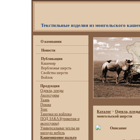
Текстильные изделия из монгольского каше
О компании
Новости
Публикации
Кашемир
Верблюжья шерсть
Свойства шерсти
Войлок
Продукция
Одеяла, пледы
Аксессуары
Ткань
Пряжа
Топс
Каталог
>
Одеяла, пледы
Тапочки из войлока
монгольской шерсти
ПОД ЗАКАЗ(трикотаж и
аксессуары)
Универсальные чехлы на
Описание
мягкую мебель
Кашемировое пальто