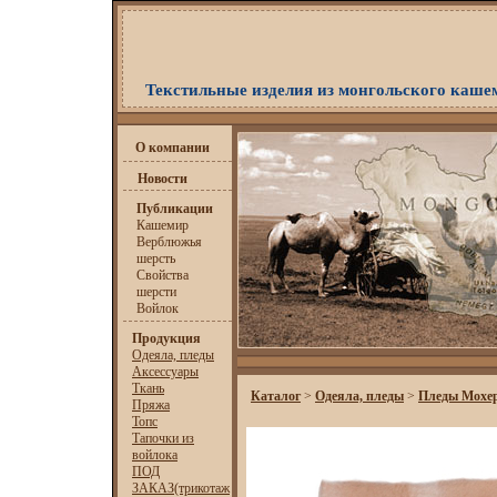
Текстильные изделия из монгольского каше
О компании
Новости
Публикации
Кашемир
Верблюжья
шерсть
Свойства
шерсти
Войлок
Продукция
Одеяла, пледы
Аксессуары
Ткань
Каталог
>
Одеяла, пледы
>
Пледы Мохе
Пряжа
Топс
Тапочки из
войлока
ПОД
ЗАКАЗ(трикотаж