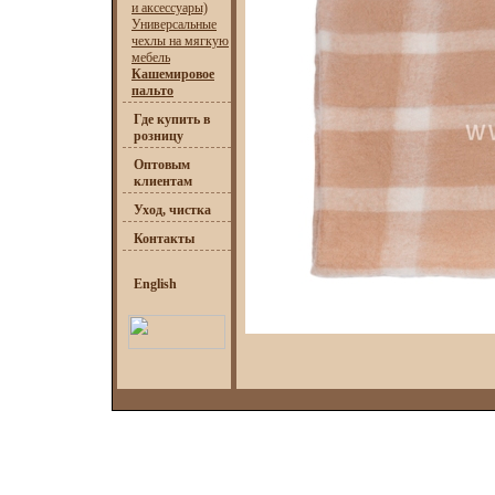
и аксессуары)
Универсальные
чехлы на мягкую
мебель
Кашемировое
пальто
Где купить в
розницу
Оптовым
клиентам
Уход, чистка
Контакты
English