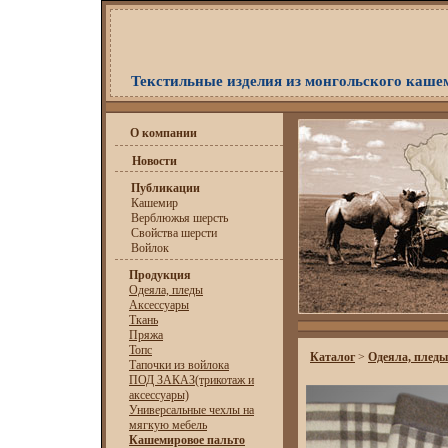
Текстильные изделия из монгольского каше
О компании
Новости
Публикации
Кашемир
Верблюжья шерсть
Свойства шерсти
Войлок
Продукция
Одеяла, пледы
Аксессуары
Ткань
Пряжа
Топс
Каталог
>
Одеяла, пледы
Тапочки из войлока
ПОД ЗАКАЗ(трикотаж и
аксессуары)
Универсальные чехлы на
мягкую мебель
Кашемировое пальто