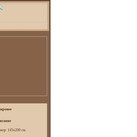
ировое
исание
мер: 145х200 см.