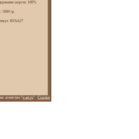
держание шерсти: 100%
: 1600 гр.
тикул: К03ch27
е: агентство "
e-art.ru
"
Ссылки