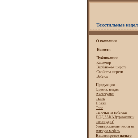
Текстильные издели
О компании
Новости
Публикации
Кашемир
Верблюжья шерсть
Свойства шерсти
Войлок
Продукция
Одеяла, пледы
Аксессуары
Ткань
Пряжа
Топс
Тапочки из войлока
ПОД ЗАКАЗ(трикотаж и
аксессуары)
Универсальные чехлы на
мягкую мебель
Кашемировое пальто