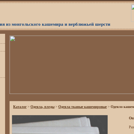
я из монгольского кашемира и верблюжьей шерсти
Каталог
>
Одеяла, пледы
>
Одеяла тканые кашемировые
>
Одеяло кашем
Оп
Раз