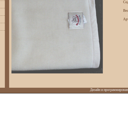
Со
Вес
Ар
Дизайн и программировани