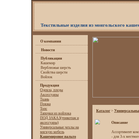
Текстильные изделия из монгольского каше
О компании
Новости
Публикации
Кашемир
Верблюжья шерсть
Свойства шерсти
Войлок
Продукция
Одеяла, пледы
Аксессуары
Ткань
Пряжа
Топс
Каталог
>
Универсальны
Тапочки из войлока
ПОД ЗАКАЗ(трикотаж и
аксессуары)
Описание
Универсальные чехлы на
мягкую мебель
Ассортимент ком
Кашемировое пальто
- для 3-х местног