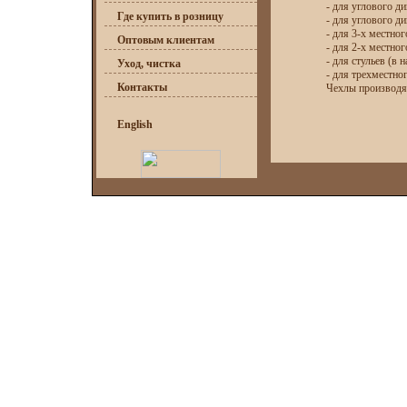
- для углового ди
Где купить в розницу
- для углового ди
- для 3-х местног
Оптовым клиентам
- для 2-х местног
- для стульев (в н
Уход, чистка
- для трехместно
Контакты
Чехлы производ
English