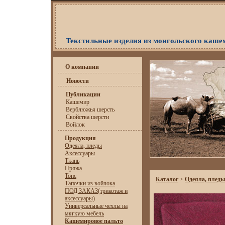
Текстильные изделия из монгольского каше
О компании
Новости
Публикации
Кашемир
Верблюжья шерсть
Свойства шерсти
Войлок
Продукция
Одеяла, пледы
Аксессуары
Ткань
Пряжа
Топс
Каталог
>
Одеяла, пледы
Тапочки из войлока
ПОД ЗАКАЗ(трикотаж и
аксессуары)
Универсальные чехлы на
мягкую мебель
Кашемировое пальто