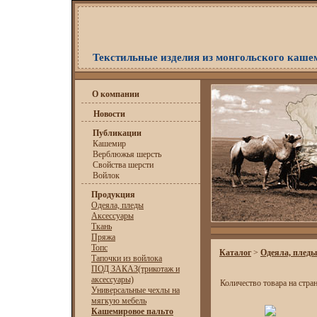
Текстильные изделия из монгольского каше
О компании
Новости
Публикации
Кашемир
Верблюжья шерсть
Свойства шерсти
Войлок
Продукция
Одеяла, пледы
Аксессуары
Ткань
Пряжа
Топс
Каталог
>
Одеяла, пледы
Тапочки из войлока
ПОД ЗАКАЗ(трикотаж и
аксессуары)
Количество товара на стра
Универсальные чехлы на
мягкую мебель
Кашемировое пальто