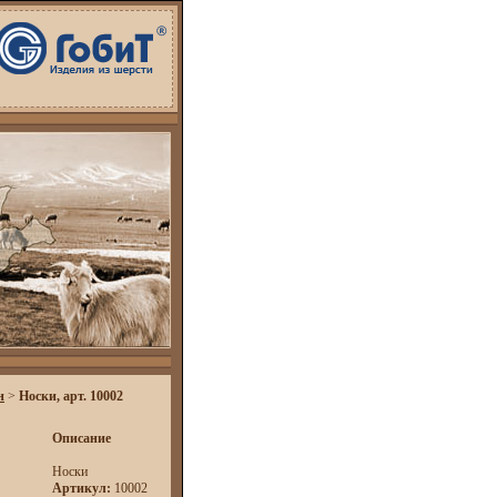
н
>
Носки, арт. 10002
Описание
Носки
Артикул:
10002