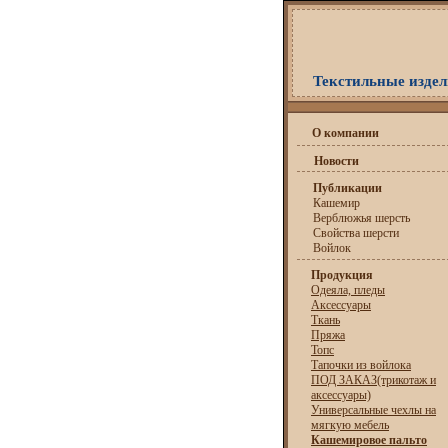
Текстильные издели
О компании
Новости
Публикации
Кашемир
Верблюжья шерсть
Свойства шерсти
Войлок
Продукция
Одеяла, пледы
Аксессуары
Ткань
Пряжа
Топс
Тапочки из войлока
ПОД ЗАКАЗ(трикотаж и
аксессуары)
Универсальные чехлы на
мягкую мебель
Кашемировое пальто