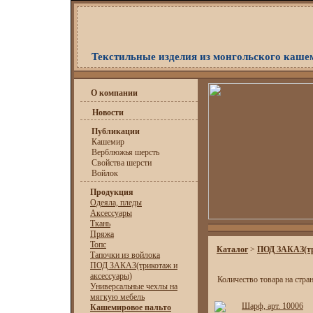
Текстильные изделия из монгольского каше
О компании
Новости
Публикации
Кашемир
Верблюжья шерсть
Свойства шерсти
Войлок
Продукция
Одеяла, пледы
Аксессуары
Ткань
Пряжа
Топс
Каталог
>
ПОД ЗАКАЗ(тр
Тапочки из войлока
ПОД ЗАКАЗ(трикотаж и
аксессуары)
Количество товара на стра
Универсальные чехлы на
мягкую мебель
Шарф, арт. 10006
Кашемировое пальто